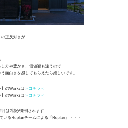
トの正反対さが
も
らし方や豊かさ、価値観も違うので
いう面白さを感じてもらえたら嬉しいです。
まい】のWorksは
＞コチラ＜
まい】のWorksは
＞コチラ＜
2月は2誌が発刊されます！
るReplanチームによる『Replan』・・・