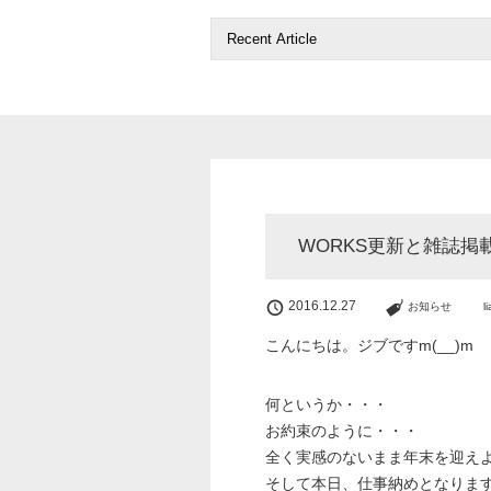
WORKS更新と雑誌掲
2016.12.27
お知らせ
l
こんにちは。ジブですm(__)m
何というか・・・
お約束のように・・・
全く実感のないまま年末を迎え
そして本日、仕事納めとなりま