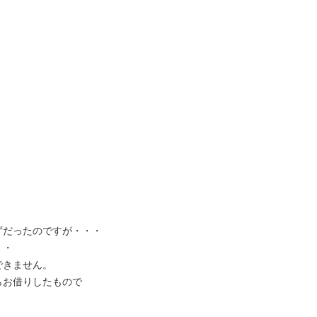
ずだったのですが・・・
・・
できません。
らお借りしたもので