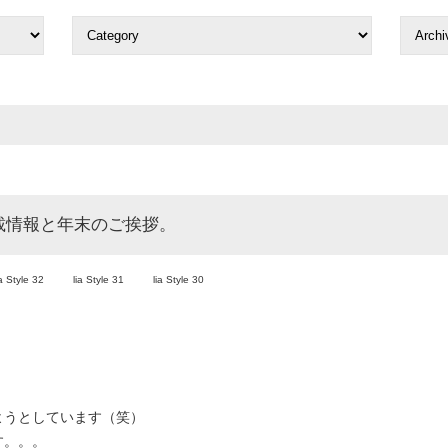
載情報と年末のご挨拶。
ia Style 32
lia Style 31
lia Style 30
ようとしています（笑）
す。。。