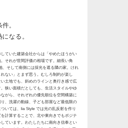
条件。
熱になる。
渉していた建築会社からは「やめたほうがい
地。それが世間評価の相場です。細長い角
小地、そして南側には採光を遮る隣の家。けれ
しれない」とまず思う。むしろ制約が楽し
ない土地でも、斜めのラインと奥行き感で広
す。狭い面積だとしても、生活スタイルやゆ
いながら、それぞれの優先順位を空間構築に
回り、洗濯の動線、子ども部屋など最低限の
ては、lia Style では光の乱反射を作り
置を計算することで、北や東向きでもポジテ
ルしています。わたしたちに南向き信奉とい