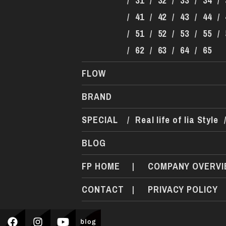
/
31
/
32
/
33
/
34
/
/
41
/
42
/
43
/
44
/
/
51
/
52
/
53
/
55
/
/
62
/
63
/
64
/
65
FLOW
BRAND
SPECIAL
/
Real life of lia Style
BLOG
FP HOME
|
COMPANY OVERVI
CONTACT
|
PRIVACY POLICY