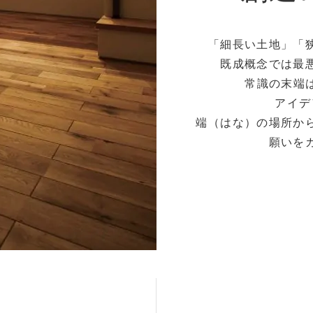
「細長い土地」「
既成概念では最
常識の末端は、
アイデ
端（はな）の場所か
願いを