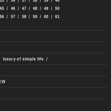
35
/
36
/
37
/
38
/
39
/
40
45
/
46
/
47
/
48
/
49
/
50
56
/
57
/
58
/
59
/
60
/
61
/
luxury of simple life
/
EW