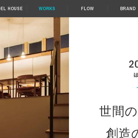
EL HOUSE
WORKS
FLOW
BRAND
世間の
創造