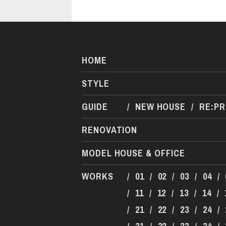
HOME
STYLE
GUIDE
/
NEW HOUSE
/
RE:P
RENOVATION
MODEL HOUSE & OFFICE
WORKS
/
01
/
02
/
03
/
04
/
/
11
/
12
/
13
/
14
/
/
21
/
22
/
23
/
24
/