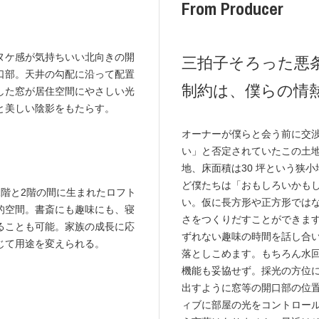
From Producer
ヌケ感が気持ちいい北向きの開
三拍子そろった悪
口部。天井の勾配に沿って配置
制約は、僕らの情
した窓が居住空間にやさしい光
と美しい陰影をもたらす。
オーナーが僕らと会う前に交
い」と否定されていたこの土
地、床面積は30 坪という狭
ど僕たちは「おもしろいかも
1階と2階の間に生まれたロフト
い。仮に長方形や正方形では
的空間。書斎にも趣味にも、寝
さをつくりだすことができま
ることも可能。家族の成長に応
ずれない趣味の時間を話し合
じて用途を変えられる。
落としこめます。もちろん水
機能も妥協せず。採光の方位につい
出すように窓等の開口部の位
ィブに部屋の光をコントロー