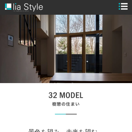
STYLE
GUIDE
MODEL HOUSE
WORKS
FLOW
BRAND
SPECIAL
CONTACT
CLOSE
景色を望み、未来を望む。