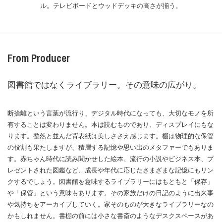
ル。テレビボードとウッドデッキの高さが揃う。
From Producer
図書館ではなくライブラリー。その意味の広がり。
断捨離という言葉が流行り、デジタル時代になっても、大切なモノを所
有することは変わりません。本は読むものであり、ディスプレイにもな
ります。整然と並んだ背表紙は美しささえ感じます。棚は物理的な保管
の役割も果たしますが、積層する記憶や思い出のメタファーでもありま
す。赤ちゃん時代に読み聞かせした絵本、流行の小説やビジネス本、プ
レゼントされた図鑑など、成長や年代に応じたさまざまな記憶にもリン
クするでしょう。図書館を意味するライブラリーにはもともと「保存」
や「保管」という意味もあります。その家族だけの日記のように出来事
や気持ちをアーカイブしていく。家そのものが大きなライブラリーなの
かもしれません。書棚の前には小さな書斎のようなデスクスペースがあ