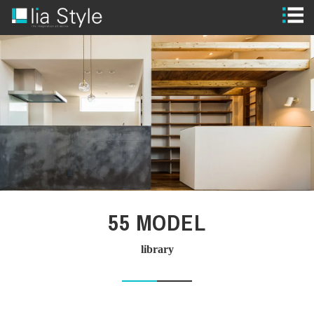
STYLE
GUIDE
MODEL HOUSE
WORKS
FLOW
BRAND
55 MODEL
SPECIAL
library
CONTACT
CLOSE