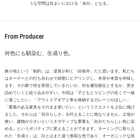
うな空間は住まいにおける「余白」となる。
From Producer
何色にも馴染む、生成り色。
狭小地という「制約」は、逆算が利く「好条件」だと思います。私たち
はオーナーとの打ち合わせで綿密にヒアリングし、本音や本質を吟味し
ます。その家で何を実現していきたいか、何を優先順位とするか、突き
詰めていくと絞り込みやすい。今回は「子どもとリビングの近くで一緒
に過ごしたい」「アウトドアギアと車を格納するガレージがほしい」
「愛着のある家具をそのまま使いたい」というリクエストを上位に掲げ
ました。それらは「自分らしさ」を叶えることに他なりません。土地が
狭い、建物が小さいというネガティブな要素も「自分たちらしい色に染
める」というポジティブに変えることができます。ネーミングに取り入
れた「生成り」は、白とはまた違う無垢な色であり、オーガニックな状