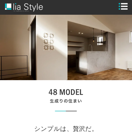
STYLE
GUIDE
MODEL HOUSE
WORKS
FLOW
BRAND
SPECIAL
CONTACT
CLOSE
シンプルは、贅沢だ。