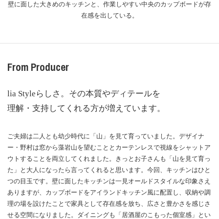
壁に面した大きめのキッチンと、作業しやすい中央のカップボードが存
在感を出している。
From Producer
lia Styleらしさ。その本質やディテールを
理解・支持してくれる方が増えています。
ご夫婦は二人とも幼少時代に「山」を見て育っていました。デザイナ
ー・野村は窓から藻岩山を望むこととカーテンレスで視線をシャットア
ウトすることを両立してくれました。きっとお子さんも「山を見て育っ
た」と大人になったら言ってくれると思います。今回、キッチンはひと
つの目玉です。壁に面したキッチンは一見オールドスタイルな印象さえ
ありますが、カップボードをアイランドキッチン風に配置し、収納や調
理の場を設けたことで家具として存在感を放ち、広さと豊かさを感じさ
せる空間になりました。ダイニングも「居酒屋のこもった個室感」とい