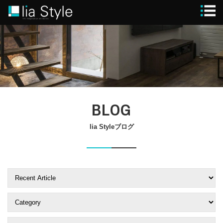
STYLE
GUIDE
MODEL HOUSE
BLOG
WORKS
FLOW
lia Styleブログ
BRAND
SPECIAL
CONTACT
CLOSE