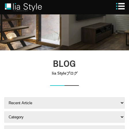
STYLE
GUIDE
MODEL HOUSE
BLOG
WORKS
FLOW
lia Styleブログ
BRAND
SPECIAL
CONTACT
CLOSE