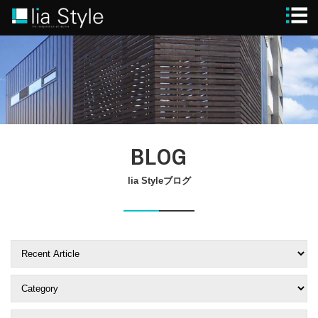
STYLE
GUIDE
MODEL HOUSE
BLOG
WORKS
FLOW
lia Styleブログ
BRAND
SPECIAL
CONTACT
CLOSE