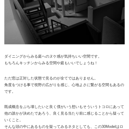
ダイニングからみる庭へのヌケ感が気持ちいい空間です。
もちろんキッチンからみる空間や庭もいいでしょうね！
ただ窓は正対した状態で見るのが全てではありません。
角度をつける事で視野の広がりを感じ、心地よさに繋がる空間もあるの
です。
既成概念をぶち壊したいと良く僕がいう想いもそういうトコロにあって
他の誰かが決めたであろう、良く見る当たり前に感じることから疑って
いくこと。
そんな頭の中にあるものを疑ってみるネタとしても、この30Modelはロ