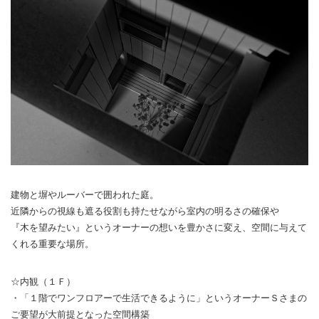
建物と塀やルーバーで囲われた庭。
近隣からの視線も遮る役割も持たせながら室内の明るさの確保や
『木を望みたい』というオーナーの想いを豊かさに変え、空間に与えて
くれる重要な場所。
☆内観（１Ｆ）
・「１階でワンフロアーで生活できるように」というオーナーＳさまの
ご要望が大前提となった空間構築