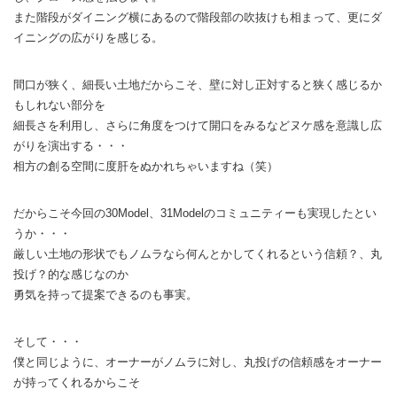
また階段がダイニング横にあるので階段部の吹抜けも相まって、更にダ
イニングの広がりを感じる。
間口が狭く、細長い土地だからこそ、壁に対し正対すると狭く感じるか
もしれない部分を
細長さを利用し、さらに角度をつけて開口をみるなどヌケ感を意識し広
がりを演出する・・・
相方の創る空間に度肝をぬかれちゃいますね（笑）
だからこそ今回の30Model、31Modelのコミュニティーも実現したとい
うか・・・
厳しい土地の形状でもノムラなら何んとかしてくれるという信頼？、丸
投げ？的な感じなのか
勇気を持って提案できるのも事実。
そして・・・
僕と同じように、オーナーがノムラに対し、丸投げの信頼感をオーナー
が持ってくれるからこそ