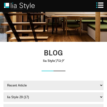
STYLE
GUIDE
MODEL HOUSE
BLOG
WORKS
FLOW
lia Styleブログ
BRAND
SPECIAL
CONTACT
CLOSE