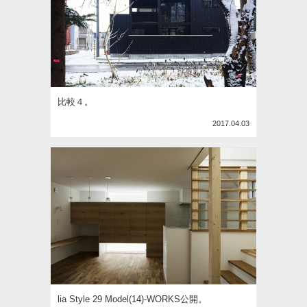
比較４。
2017.04.03
lia Style 29 Model(14)-WORKS公開。